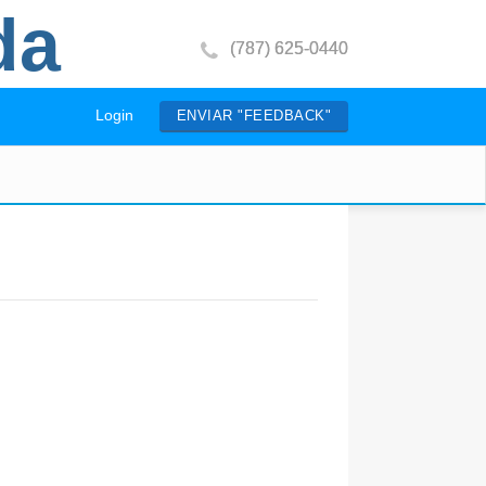
da
(787) 625-0440
Login
ENVIAR "FEEDBACK"