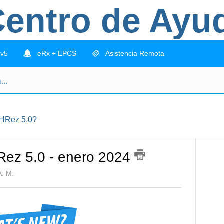
entro de Ayu
 v5
eRx + EPCS
Asistencia Remota
HRez 5.0?
Rez 5.0 - enero 2024
A. M.