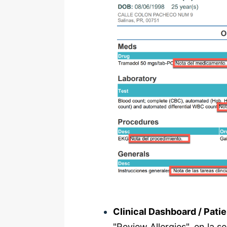
Clinical Dashboard / Pati
"Review Allergies", en la se