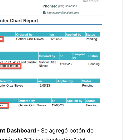
ent Dashboard -
Se agregó botón de
cción de "Clinical Evaluation" del