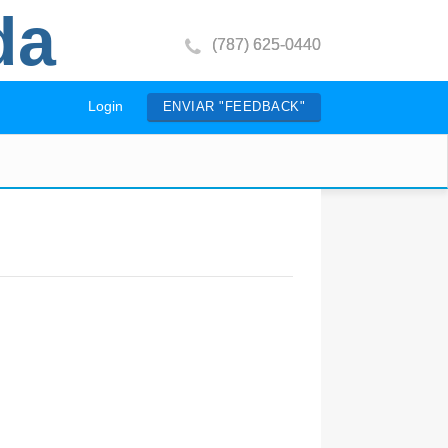
da
(787) 625-0440
Login
ENVIAR "FEEDBACK"