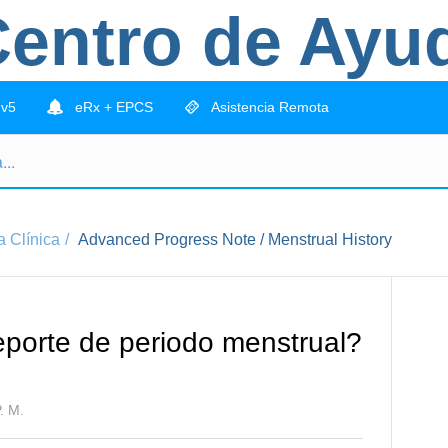
entro de Ayu
 v5
eRx + EPCS
Asistencia Remota
 Clínica
Advanced Progress Note / Menstrual History
eporte de periodo menstrual?
. M.