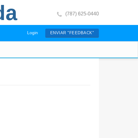
da
(787) 625-0440
Login
ENVIAR "FEEDBACK"