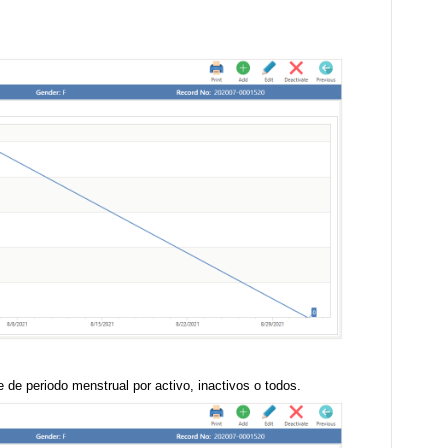
e de periodo menstrual por activo, inactivos o todos.