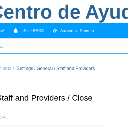
entro de Ayu
 v5
eRx + EPCS
Asistencia Remota
miento
Settings / General / Staff and Providers
Staff and Providers / Close
. M.