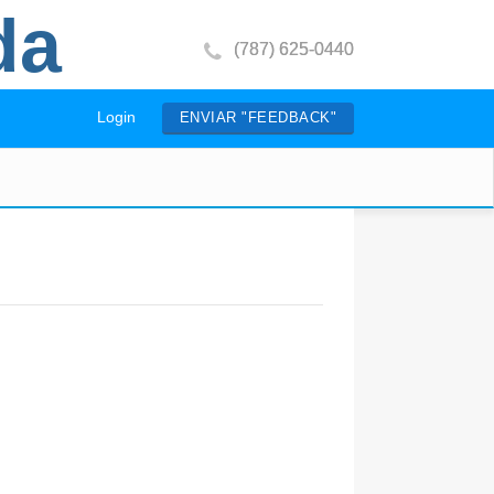
da
(787) 625-0440
Login
ENVIAR "FEEDBACK"