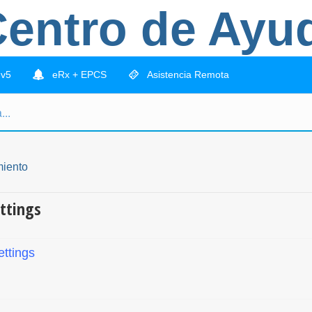
entro de Ayu
 v5
eRx + EPCS
Asistencia Remota
miento
ettings
ettings