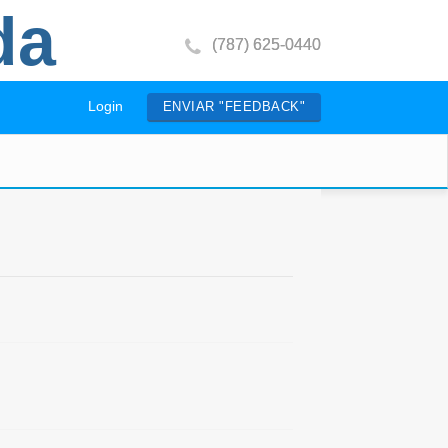
da
(787) 625-0440
Login
ENVIAR "FEEDBACK"