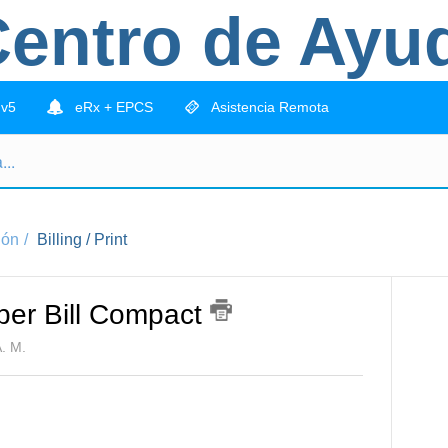
entro de Ayu
 v5
eRx + EPCS
Asistencia Remota
ión
Billing / Print
Super Bill Compact
A. M.