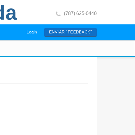
da
(787) 625-0440
Login
ENVIAR "FEEDBACK"