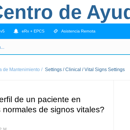
entro de Ayu
 v5
eRx + EPCS
Asistencia Remota
a de Mantenimiento
Settings / Clinical / Vital Signs Settings
rfil de un paciente en
s normales de signos vitales?
P. M.