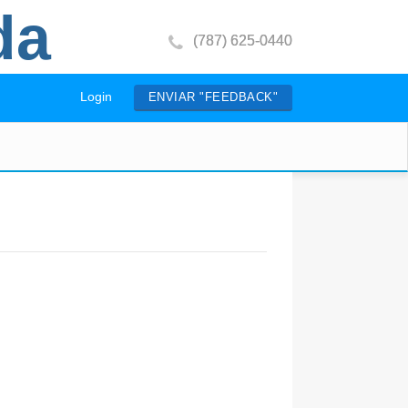
da
(787) 625-0440
Login
ENVIAR "FEEDBACK"