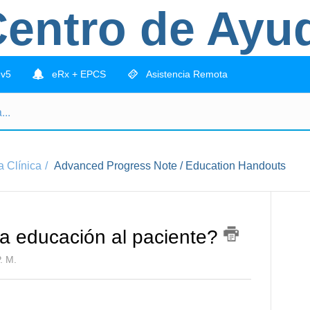
entro de Ayu
 v5
eRx + EPCS
Asistencia Remota
 Clínica
Advanced Progress Note / Education Handouts
a educación al paciente?
. M.