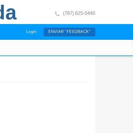
da
(787) 625-0440
Login
ENVIAR "FEEDBACK"