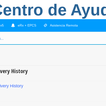
entro de Ayu
 v5
eRx + EPCS
Asistencia Remota
very History
very History