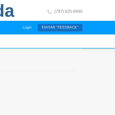
da
(787) 625-0440
Login
ENVIAR "FEEDBACK"