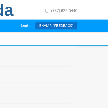
da
(787) 625-0440
Login
ENVIAR "FEEDBACK"