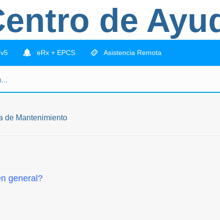
entro de Ayu
 v5
eRx + EPCS
Asistencia Remota
a de Mantenimiento
en general?