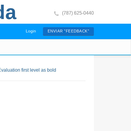
da
(787) 625-0440
Login
ENVIAR "FEEDBACK"
valuation first level as bold