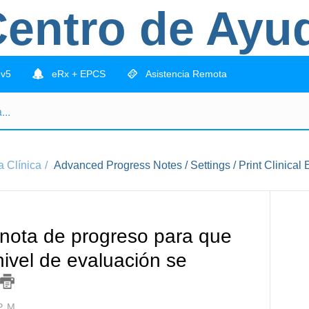
entro de Ayu
 v5
eRx + EPCS
Asistencia Remota
 Clínica
Advanced Progress Notes / Settings / Print Clinical E
 nota de progreso para que
nivel de evaluación se
P. M.