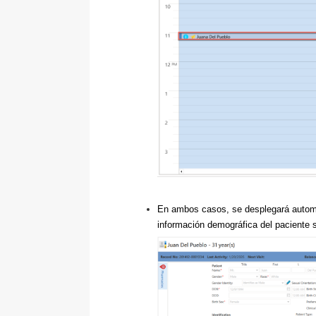
En ambos casos, se desplegará automát
información demográfica del paciente 