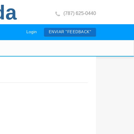
da
(787) 625-0440
Login
ENVIAR "FEEDBACK"