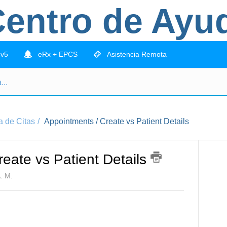
entro de Ayu
 v5
eRx + EPCS
Asistencia Remota
a de Citas
Appointments / Create vs Patient Details
eate vs Patient Details
. M.